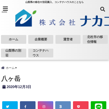
山梨県の移住や別荘購入、コンテナハウスのことなら
menu
北杜市の移
ホーム
企業概要
運営者
住情報
山梨県の別
コンテナハ
荘
ウス
ホーム
八ヶ岳
2020年12月3日